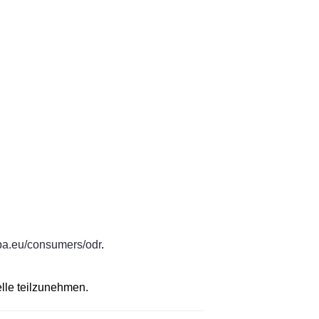
opa.eu/consumers/odr
.
elle teilzunehmen.