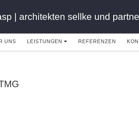
asp | architekten sellke und partne
R UNS
LEISTUNGEN
REFERENZEN
KON
 TMG